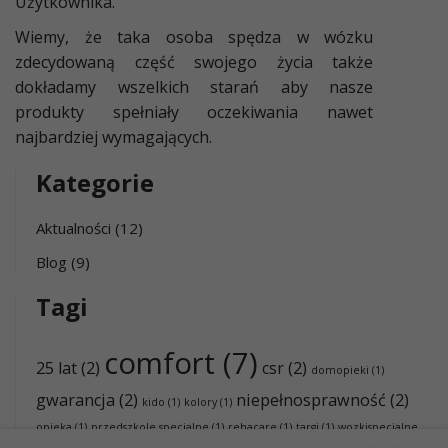
Użytkownika.
Wiemy, że taka osoba spędza w wózku
zdecydowaną część swojego życia także
dokładamy wszelkich starań aby nasze
produkty spełniały oczekiwania nawet
najbardziej wymagających.
Kategorie
Aktualności
(12)
Blog
(9)
Tagi
comfort
(7)
25 lat
(2)
csr
(2)
domopieki
(1)
gwarancja
(2)
niepełnosprawność
(2)
kido
(1)
kolory
(1)
opieka
(1)
przedszkole specjalne
(1)
rehacare
(1)
targi
(1)
wozkispecjalne